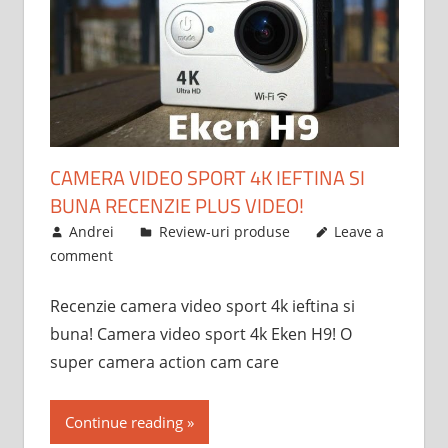
CAMERA VIDEO SPORT 4K IEFTINA SI
BUNA RECENZIE PLUS VIDEO!
April 11, 2017
Andrei
Review-uri produse
Leave a
comment
Recenzie camera video sport 4k ieftina si
buna! Camera video sport 4k Eken H9! O
super camera action cam care
Continue reading