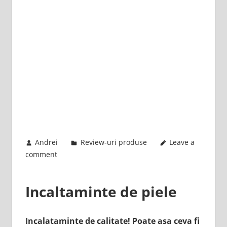
February 12, 2018
Andrei
Review-uri produse
Leave a
comment
Incaltaminte de piele
Incalataminte de calitate! Poate asa ceva fi