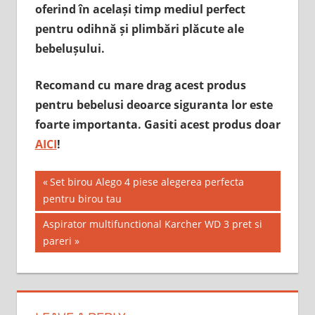
oferind în același timp mediul perfect
pentru odihnă și plimbări plăcute ale
bebelușului.
Recomand cu mare drag acest produs
pentru bebelusi deoarce siguranta lor este
foarte importanta. Gasiti acest produs doar
AICI
!
Post
Previous
Set birou Alego 4 piese alegerea perfecta
Post:
pentru birou tau
navigation
Next
Aspirator multifunctional Karcher WD 3 pret si
Post:
pareri