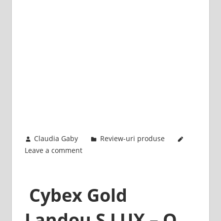
November 22, 2023
Claudia Gaby
Review-uri produse
Leave a comment
Cybex Gold
Landou S LUX – O